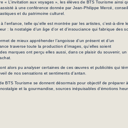
vre « L’invitation aux voyages », les élèves de BTS Tourisme ainsi q
nt assisté à une conférence donnée par Jean-Philippe Mercé, conseil
stiques et du patrimoine culturel.
 l’enfance, telle qu’elle est montrée par les artistes, c’est-à-dire 
ur : la nostalgie d’un âge d’or et d’insouciance qui fabrique des s
met de mieux appréhender l’angoisse d’un présent et d’un
fance traverse toute la production d’images, qu’elles soient
ndes marques ont perçu elles aussi, dans ce plaisir du souvenir, un
’achat.
es ont alors pu analyser certaines de ces œuvres et publicités qui t
réveil de nos sensations et sentiments d’antan.
de BTS Tourisme se donnent désormais pour objectif de préparer à
la nostalgie et la gourmandise, sources inépuisables d’émotions heu