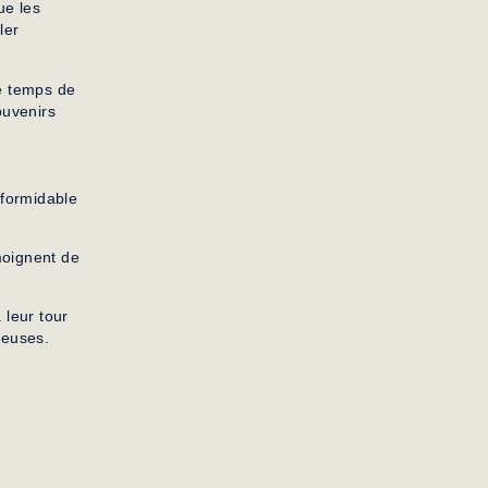
ue les
ler
le temps de
ouvenirs
 formidable
émoignent de
 leur tour
reuses.