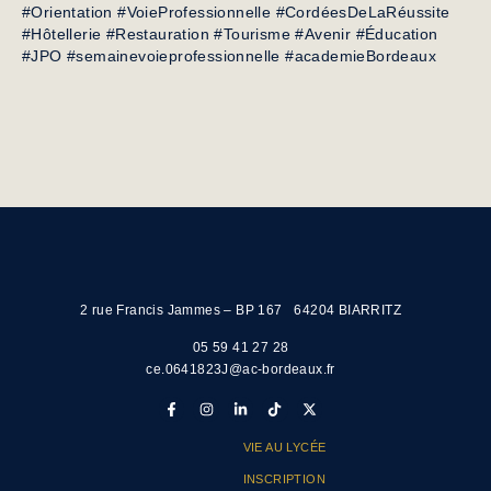
#Orientation #VoieProfessionnelle #CordéesDeLaRéussite
#Hôtellerie #Restauration #Tourisme #Avenir #Éducation
#JPO #semainevoieprofessionnelle #academieBordeaux
2 rue Francis Jammes – BP 167 64204 BIARRITZ
05 59 41 27 28
ce.0641823J@ac-bordeaux.fr
VIE AU LYCÉE
INSCRIPTION